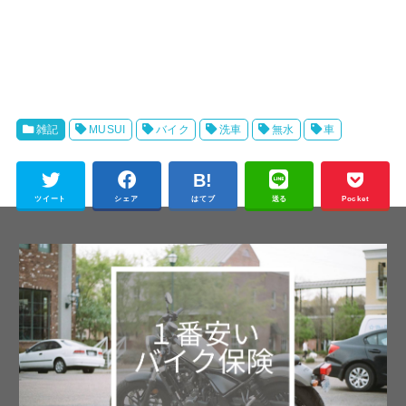
雑記
MUSUI
バイク
洗車
無水
車
ツイート
シェア
はてブ
送る
Pocket