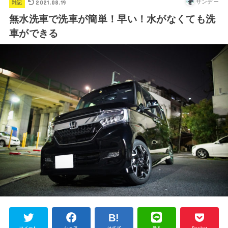
2021.08.19
サンデー
雑記
無水洗車で洗車が簡単！早い！水がなくても洗
車ができる
ツイート
シェア
はてブ
送る
Pocket