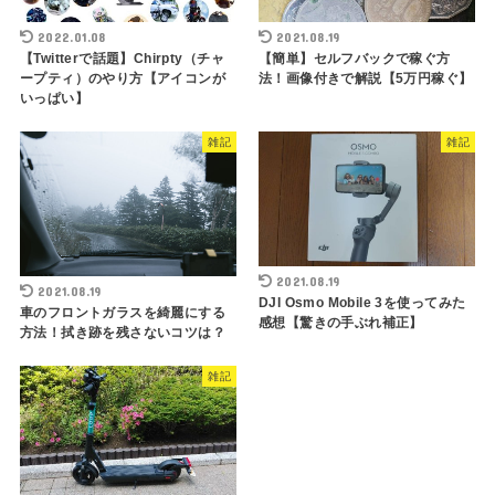
2022.01.08
2021.08.19
【Twitterで話題】Chirpty（チャ
【簡単】セルフバックで稼ぐ方
ープティ）のやり方【アイコンが
法！画像付きで解説【5万円稼ぐ】
いっぱい】
雑記
雑記
2021.08.19
2021.08.19
DJI Osmo Mobile 3を使ってみた
車のフロントガラスを綺麗にする
感想【驚きの手ぶれ補正】
方法！拭き跡を残さないコツは？
雑記