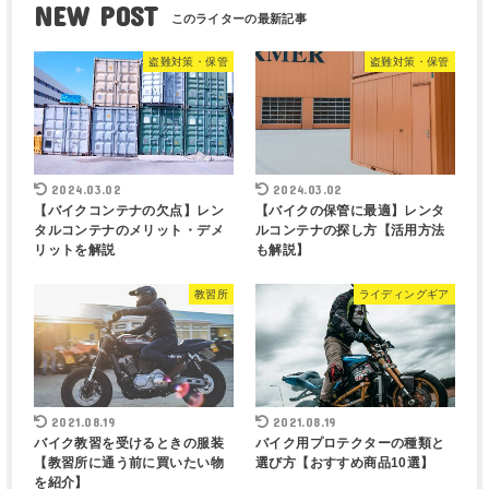
NEW POST
盗難対策・保管
盗難対策・保管
2024.03.02
2024.03.02
【バイクコンテナの欠点】レン
【バイクの保管に最適】レンタ
タルコンテナのメリット・デメ
ルコンテナの探し方【活用方法
リットを解説
も解説】
教習所
ライディングギア
2021.08.19
2021.08.19
バイク教習を受けるときの服装
バイク用プロテクターの種類と
【教習所に通う前に買いたい物
選び方【おすすめ商品10選】
を紹介】